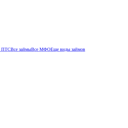
 ПТС
Все займы
Все МФО
Еще виды займов