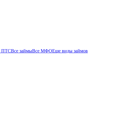
 ПТС
Все займы
Все МФО
Еще виды займов