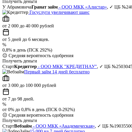
Получить деньги
У Абрамовича
Гранат займ
- ООО МКК «Алистар»
, ✓ ЦБ №24
Госуслуги увеличивают шанс
от 2 000 до 40 000 рублей
от 5 дней до 6 месяцев.
%
0,8% в день (ПСК 292%)
😐
Средняя вероятность одобрения
Получить деньги
Старт
Кредиттер
- ООО МКК "КРЕДИТНАУ"
, ✓ ЦБ №250304
Первый займ 14 дней бесплатно
от 3 000 до 100 000 рублей
от 7 до 98 дней.
%
от 0% до 0,8% в день (ПСК 0-292%)
😐
Средняя вероятность одобрения
Получить деньги
Старт
Вебзайм
- ООО МКК «Академическая»
, ✓ ЦБ №1903550
15 000 на 7 дней бесплатно