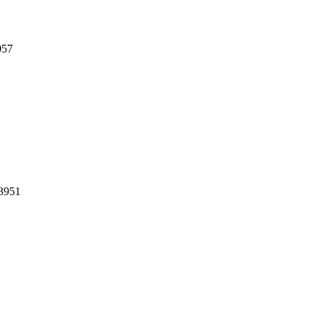
057
3951