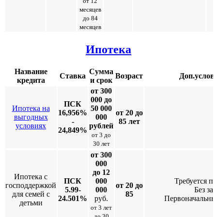
от 12
месяцев
до 84
месяцев
Ипотека
Название
Сумма
Ставка
Возраст
Доп.услов
кредита
и срок
от 300
000 до
ПСК
Ипотека на
50 000
16,956%
от 20 до
выгодных
000
-
85 лет
условиях
рублей
24,849%
от 3 до
30 лет
от 300
000
до 12
Ипотека с
ПСК
000
Требуется п
господдержкой
от 20 до
5.99-
000
Без за
для семей с
85
24.501%
руб.
Первоначальны
детьми
от 3 лет
до 30