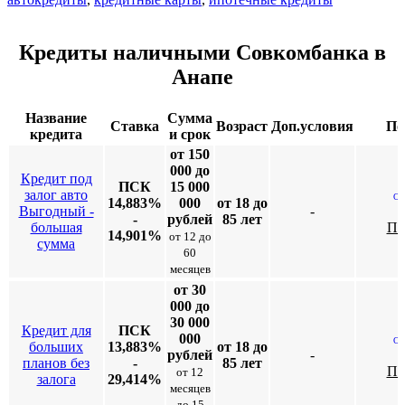
Кредиты наличными Совкомбанка в
Анапе
Название
Сумма
Ставка
Возраст
Доп.условия
По
кредита
и срок
от 150
000 до
Кредит под
ПСК
15 000
залог авто
Он
14,883%
000
от 18 до
Выгодный -
-
-
рублей
85 лет
большая
По
14,901%
от 12 до
сумма
60
месяцев
от 30
000 до
30 000
Кредит для
ПСК
000
Он
больших
13,883%
от 18 до
рублей
-
планов без
-
85 лет
По
от 12
залога
29,414%
месяцев
до 15