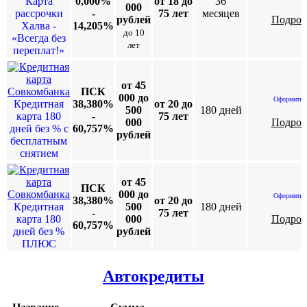
Карта
0,000%
от 18 до
36
000
рассрочки
-
75 лет
месяцев
рублей
Подроб
Халва -
14,205%
до 10
«Всегда без
лет
переплат!»
от 45
ПСК
000 до
Оформить к
Кредитная
38,380%
от 20 до
500
180 дней
карта 180
-
75 лет
000
Подроб
дней без % с
60,757%
рублей
бесплатным
снятием
от 45
ПСК
000 до
Оформить к
38,380%
от 20 до
Кредитная
500
180 дней
-
75 лет
карта 180
000
Подроб
60,757%
дней без %
рублей
ПЛЮС
Автокредиты