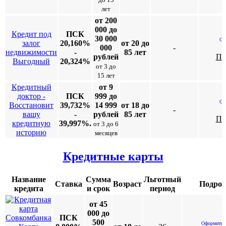
лет
от 200
000 до
Кредит под
ПСК
30 000
Он
залог
20,160%
от 20 до
000
-
недвижимости
-
85 лет
рублей
По
Выгодный
20,324%
от 3 до
15 лет
Кредитный
от 9
доктор -
ПСК
999 до
Он
Восстановит
39,732%
14 999
от 18 до
-
вашу
-
рублей
85 лет
По
кредитную
39,997%.
от 3 до 6
историю
месяцев
Кредитные карты
Название
Сумма
Льготный
Ставка
Возраст
Подроб
кредита
и срок
период
от 45
000 до
ПСК
500
Оформить к