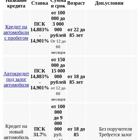
Название
Сумма
Ставка
Возраст
Доп.условия
кредита
и срок
от 100
000 до
ПСК
3 000
Кредит на
14,883%
000
от 22 до
автомобили
-
рублей
85 лет
с пробегом
14,901%
От 12 до
60
месяцев
от 150
000 до
ПСК
15 000
Автокредит
14,883%
000
от 18 до
под залог
-
рублей
85 лет
автомобиля
14,901%
от 12 до
60
месяцев
от 100
000
до 9
000
Кредит на
ПСК
000
от 18 до
Без поручителя
новый
31.7
%
руб.
85
Требуется залог
автомобиль