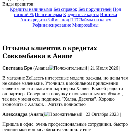
Виды кредитов:
Кредиты наличными
Без справок
Без поручителей
Под
низкий %
Пенсионерам
Кредитные карты
Ипотека
Автокредиты
Займы под ПТС
Займы на карту
Рефинансирование
Микрозаймы
Отзывы клиентов о кредитах
Совкомбанка в Анапе
Светлана Бро
(Анапа)
|
21 Июля 2026
|
В магазине Zollaесть интересные модели одежды, но цены там
не самые маленькие. Уточнила в мобильном приложении
является ли этот магазин партнером Халвы. К моей радости
он партнер. Совершила покупку с повышенным кэшбэком ,
так как у меня есть подписка "Халва. Десятка". Хорошо
экономить с Халвой.
...Читать полностью
Александра
(Анапа)
|
23 Октября 2023
|
Пришла в офис, очень профессиональные сотрудники, быстро
решили мой вопрос, обязательно приду еще